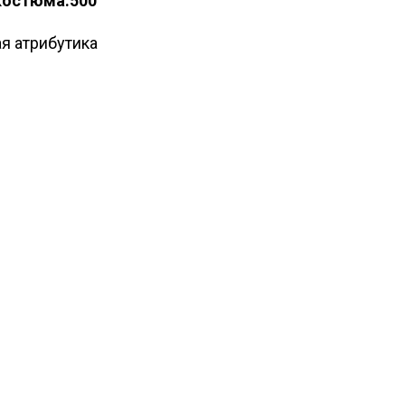
костюма:500
я атрибутика