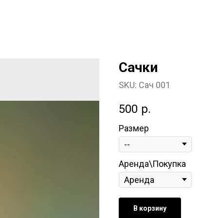
Сачки
SKU:
Сач 001
500
р.
Размер
Аренда\Покупка
В корзину