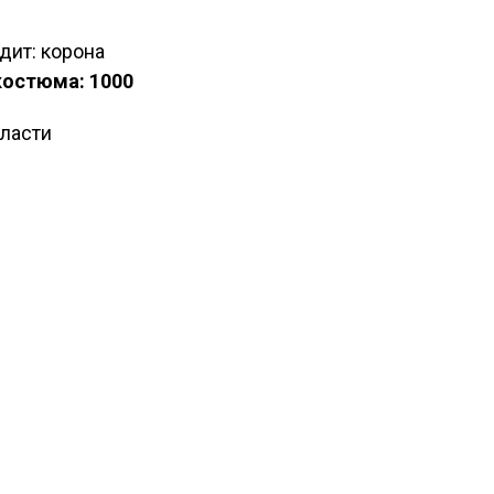
дит: корона
костюма: 1000
власти