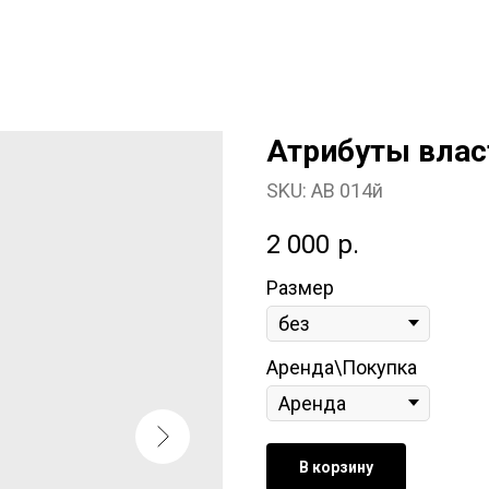
Атрибуты влас
SKU:
АВ 014й
2 000
р.
Размер
Аренда\Покупка
В корзину