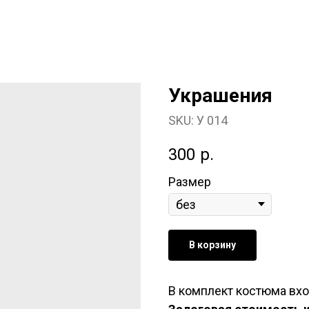
Украшения
SKU:
У 014
300
р.
Размер
В корзину
В комплект костюма вхо