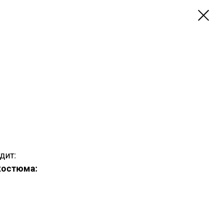
дит:
костюма: